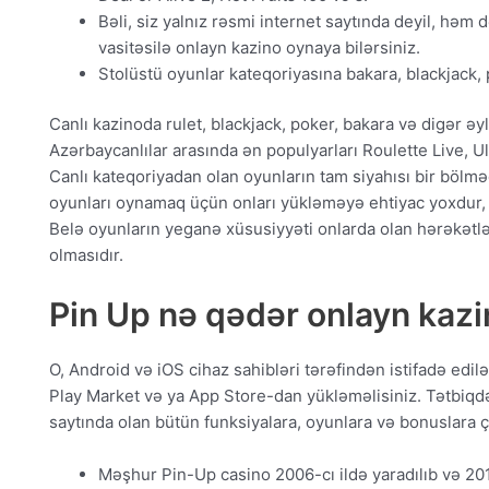
Bəli, siz yalnız rəsmi internet saytında deyil, həm
vasitəsilə onlayn kazino oynaya bilərsiniz.
Stolüstü oyunlar kateqoriyasına bakara, blackjack, 
Canlı kazinoda rulet, blackjack, poker, bakara və digər əy
Azərbaycanlılar arasında ən populyarları Roulette Live, U
Canlı kateqoriyadan olan oyunların tam siyahısı bir bölməd
oyunları oynamaq üçün onları yükləməyə ehtiyac yoxdur, 
Belə oyunların yeganə xüsusiyyəti onlarda olan hərəkətlər
olmasıdır.
Pin Up nə qədər onlayn kazin
O, Android və iOS cihaz sahibləri tərəfindən istifadə edil
Play Market və ya App Store-dan yükləməlisiniz. Tətbiqdə
saytında olan bütün funksiyalara, oyunlara və bonuslara çı
Məşhur Pin-Up casino 2006-cı ildə yaradılıb və 20