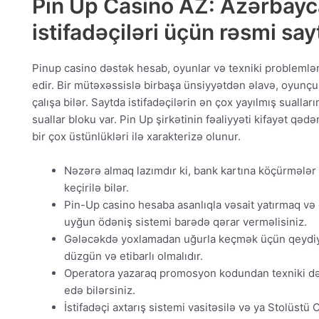
Pin Up Casino AZ: Azərbay
istifadəçiləri üçün rəsmi say
Pinup casino dəstək hesab, oyunlar və texniki problemlərl
edir. Bir mütəxəssislə birbaşa ünsiyyətdən əlavə, oyunç
çalışa bilər. Saytda istifadəçilərin ən çox yayılmış sualla
suallar bloku var. Pin Up şirkətinin fəaliyyəti kifayət qə
bir çox üstünlükləri ilə xarakterizə olunur.
Nəzərə almaq lazımdır ki, bank kartına köçürmələr
keçirilə bilər.
Pin-Up casino hesaba asanlıqla vəsait yatırmaq və
uyğun ödəniş sistemi barədə qərar verməlisiniz.
Gələcəkdə yoxlamadan uğurla keçmək üçün qeydiy
düzgün və etibarlı olmalıdır.
Operatora yazaraq promosyon kodundan texniki dəst
edə bilərsiniz.
İstifadəçi axtarış sistemi vasitəsilə və ya Stolüst