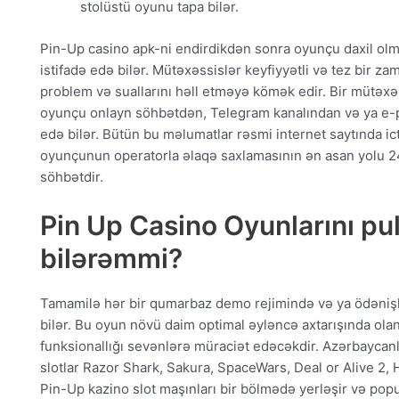
stolüstü oyunu tapa bilər.
Pin-Up casino apk-ni endirdikdən sonra oyunçu daxil o
istifadə edə bilər. Mütəxəssislər keyfiyyətli və tez bir z
problem və suallarını həll etməyə kömək edir. Bir mütəx
oyunçu onlayn söhbətdən, Telegram kanalından və ya e-p
edə bilər. Bütün bu məlumatlar rəsmi internet saytında ict
oyunçunun operatorla əlaqə saxlamasının ən asan yolu 2
söhbətdir.
Pin Up Casino Oyunlarını pu
bilərəmmi?
Tamamilə hər bir qumarbaz demo rejimində və ya ödənişli
bilər. Bu oyun növü daim optimal əyləncə axtarışında olan,
funksionallığı sevənlərə müraciət edəcəkdir. Azərbaycanl
slotlar Razor Shark, Sakura, SpaceWars, Deal or Alive 2, 
Pin-Up kazino slot maşınları bir bölmədə yerləşir və pop