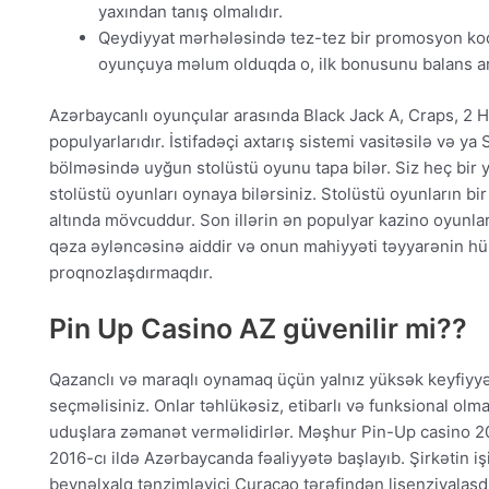
yaxından tanış olmalıdır.
Qeydiyyat mərhələsində tez-tez bir promosyon kod
oyunçuya məlum olduqda o, ilk bonusunu balans art
Azərbaycanlı oyunçular arasında Black Jack A, Craps, 2
populyarlarıdır. İstifadəçi axtarış sistemi vasitəsilə və ya
bölməsində uyğun stolüstü oyunu tapa bilər. Siz heç bir
stolüstü oyunları oynaya bilərsiniz. Stolüstü oyunların bir 
altında mövcuddur. Son illərin ən populyar kazino oyunlar
qəza əyləncəsinə aiddir və onun mahiyyəti təyyarənin h
proqnozlaşdırmaqdır.
Pin Up Casino AZ güvenilir mi??
Qazanclı və maraqlı oynamaq üçün yalnız yüksək keyfiyyət
seçməlisiniz. Onlar təhlükəsiz, etibarlı və funksional ol
uduşlara zəmanət verməlidirlər. Məşhur Pin-Up casino 200
2016-cı ildə Azərbaycanda fəaliyyətə başlayıb. Şirkətin işi
beynəlxalq tənzimləyici Curacao tərəfindən lisenziyalaşdı