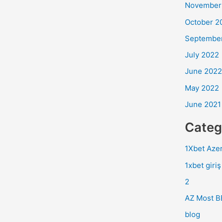
November
October 2
Septembe
July 2022
June 2022
May 2022
June 2021
Categ
1Xbet Azer
1xbet giriş
2
AZ Most B
blog