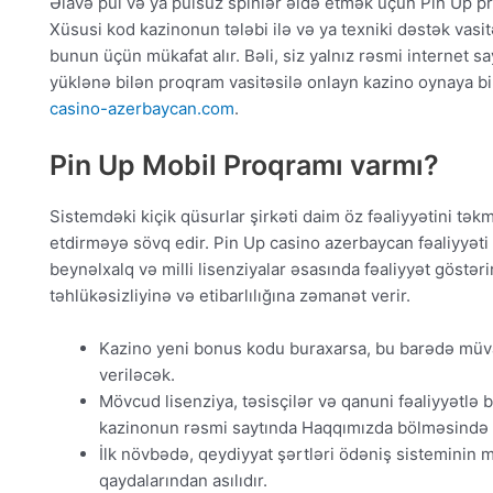
Əlavə pul və ya pulsuz spinlər əldə etmək üçün Pin Up pr
Xüsusi kod kazinonun tələbi ilə və ya texniki dəstək vasit
bunun üçün mükafat alır. Bəli, siz yalnız rəsmi internet s
yüklənə bilən proqram vasitəsilə onlayn kazino oynaya bi
casino-azerbaycan.com
.
Pin Up Mobil Proqramı varmı?
Sistemdəki kiçik qüsurlar şirkəti daim öz fəaliyyətini tək
etdirməyə sövq edir. Pin Up casino azerbaycan fəaliyyəti 
beynəlxalq və milli lisenziyalar əsasında fəaliyyət göstərir
təhlükəsizliyinə və etibarlılığına zəmanət verir.
Kazino yeni bonus kodu buraxarsa, bu barədə müv
veriləcək.
Mövcud lisenziya, təsisçilər və qanuni fəaliyyətlə 
kazinonun rəsmi saytında Haqqımızda bölməsində
İlk növbədə, qeydiyyat şərtləri ödəniş sisteminin
qaydalarından asılıdır.