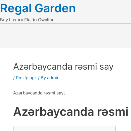
Post
Regal Garden
navigation
Buy Luxury Flat in Gwalior
Azərbaycanda rəsmi say
/
PinUp apk
/ By
admin
Azərbaycanda rəsmi sayt
Azərbaycanda rəsmi 