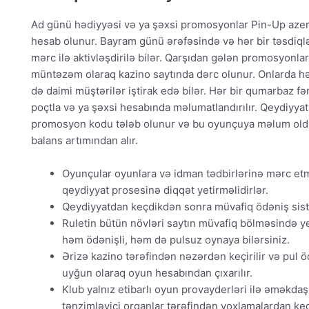
Ad günü hədiyyəsi və ya şəxsi promosyonlar Pin-Up aze
hesab olunur. Bayram günü ərəfəsində və hər bir təsdiq
mərc ilə aktivləşdirilə bilər. Qarşıdan gələn promosyonl
müntəzəm olaraq kazino saytında dərc olunur. Onlarda h
də daimi müştərilər iştirak edə bilər. Hər bir qumarbaz 
poçtla və ya şəxsi hesabında məlumatlandırılır. Qeydiyya
promosyon kodu tələb olunur və bu oyunçuya məlum old
balans artımından alır.
Oyunçular oyunlara və idman tədbirlərinə mərc e
qeydiyyat prosesinə diqqət yetirməlidirlər.
Qeydiyyatdan keçdikdən sonra müvafiq ödəniş sist
Ruletin bütün növləri saytın müvafiq bölməsində yer
həm ödənişli, həm də pulsuz oynaya bilərsiniz.
Ərizə kazino tərəfindən nəzərdən keçirilir və pul ö
uyğun olaraq oyun hesabından çıxarılır.
Klub yalnız etibarlı oyun provayderləri ilə əməkda
tənzimləyici orqanlar tərəfindən yoxlamalardan keç