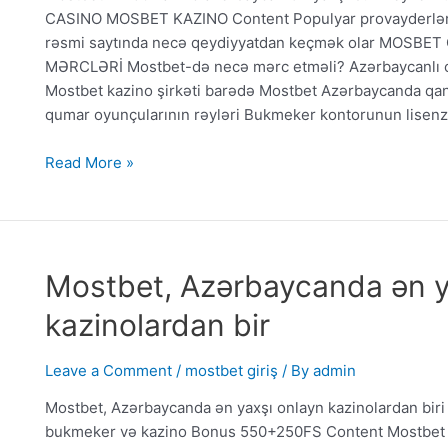
yaxşı
CASINO MOSBET KAZINO Content Populyar provayderlə
bukmeyker
rəsmi saytında necə qeydiyyatdan keçmək olar MOSBE
rəsmi
MƏRCLƏRİ Mostbet-də necə mərc etməli? Azərbaycanlı o
sayt
Mostbet kazino şirkəti barədə Mostbet Azərbaycanda qan
qumar oyunçularının rəyləri Bukmeker kontorunun lisenz
Read More »
Mostbet,
Mostbet, Azərbaycanda ən y
Azərbaycanda
kazinolardan bir
ən
yaxşı
Leave a Comment
/
mostbet giriş
/ By
admin
onlayn
kazinolardan
Mostbet, Azərbaycanda ən yaxşı onlayn kazinolardan bi
bir
bukmeker və kazino Bonus 550+250FS Content Mostbet 2