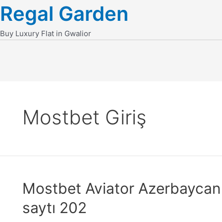
Regal Garden
Buy Luxury Flat in Gwalior
Mostbet Giriş
Mostbet
Mostbet Aviator Azerbayca
Aviator
saytı 202
Azerbaycan