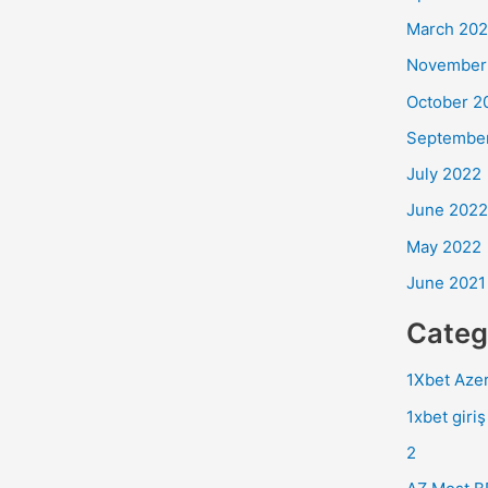
March 20
November
October 2
Septembe
July 2022
June 2022
May 2022
June 2021
Categ
1Xbet Azer
1xbet giriş
2