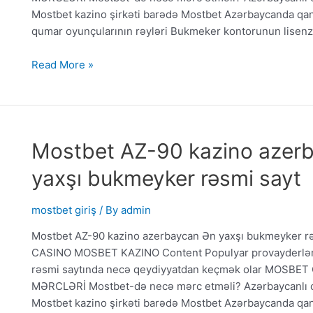
sayt
Mostbet kazino şirkəti barədə Mostbet Azərbaycanda qan
qumar oyunçularının rəyləri Bukmeker kontorunun lisenz
Read More »
Mostbet
Mostbet AZ-90 kazino azer
AZ-
yaxşı bukmeyker rəsmi sayt
90
kazino
mostbet giriş
/ By
admin
azerbaycan
Ən
Mostbet AZ-90 kazino azerbaycan Ən yaxşı bukmeyker 
yaxşı
CASINO MOSBET KAZINO Content Populyar provayderlə
bukmeyker
rəsmi saytında necə qeydiyyatdan keçmək olar MOSBE
rəsmi
MƏRCLƏRİ Mostbet-də necə mərc etməli? Azərbaycanlı o
sayt
Mostbet kazino şirkəti barədə Mostbet Azərbaycanda qan