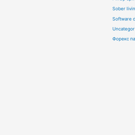
Sober livi
Software 
Uncategor
Форекс п