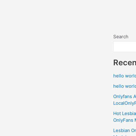
Search
Recen
hello worl
hello worl
Onlyfans A
LocalOnly
Hot Lesbia
OnlyFans 
Lesbian On