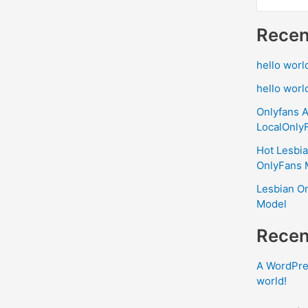
Recen
hello worl
hello worl
Onlyfans A
LocalOnly
Hot Lesbia
OnlyFans 
Lesbian On
Model
Rece
A WordPr
world!