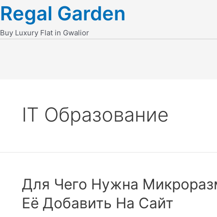
Regal Garden
Buy Luxury Flat in Gwalior
IT Образование
Для
Для Чего Нужна Микрораз
Чего
Её Добавить На Сайт
Нужна
Микроразметка