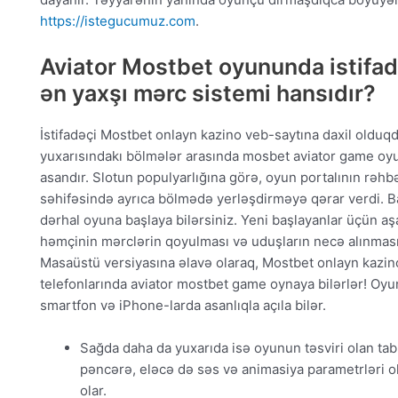
https://istegucumuz.com
.
Aviator Mostbet oyununda istifa
ən yaxşı mərc sistemi hansıdır?
İstifadəçi Mostbet onlayn kazino veb-saytına daxil olduq
yuxarısındakı bölmələr arasında mosbet aviator game o
asandır. Slotun populyarlığına görə, oyun portalının rəhbə
səhifəsində ayrıca bölmədə yerləşdirməyə qərar verdi. 
dərhal oyuna başlaya bilərsiniz. Yeni başlayanlar üçün aş
həmçinin mərclərin qoyulması və uduşların necə alınması b
Masaüstü versiyasına əlavə olaraq, Mostbet onlayn kazin
telefonlarında aviator mostbet game oynaya bilərlər! Oy
smartfon və iPhone-larda asanlıqla açıla bilər.
Sağda daha da yuxarıda isə oyunun təsviri olan tab,
pəncərə, eləcə də səs və animasiya parametrləri 
olar.