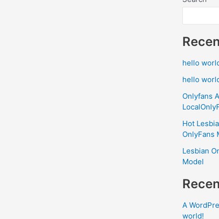
Recen
hello worl
hello worl
Onlyfans A
LocalOnly
Hot Lesbia
OnlyFans 
Lesbian On
Model
Rece
A WordPr
world!