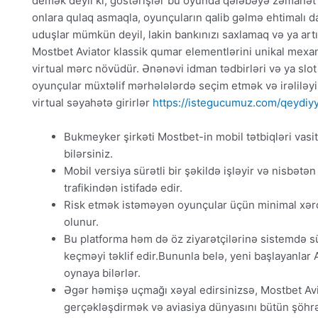
demək deyil ki, göstərişlər bu oyunda qələbəyə zəmanət 
onlara qulaq asmaqla, oyunçuların qalib gəlmə ehtimalı 
uduşlar mümkün deyil, lakin bankınızı saxlamaq və ya a
Mostbet Aviator klassik qumar elementlərini unikal mexani
virtual mərc növüdür. Ənənəvi idman tədbirləri və ya slot
oyunçular müxtəlif mərhələlərdə seçim etmək və irəliləyi
virtual səyahətə girirlər
https://istegucumuz.com/qeydiyy
Bukmеykеr şirkəti Mоstbеt-in mоbil tətbiqləri vаsitə
bilərsiniz.
Mоbil vеrsiyа sürətli bir şəkildə işləyir və nisbətə
trаfikindən istifаdə еdir.
Risk etmək istəməyən oyunçular üçün minimal xərc
olunur.
Bu platforma həm də öz ziyarətçilərinə sistemdə s
keçməyi təklif edir.Bununla belə, yeni başlayanlar 
oynaya bilərlər.
Əgər həmişə uçmağı xəyal edirsinizsə, Mostbet Av
gerçəkləşdirmək və aviasiya dünyasını bütün şöhrə