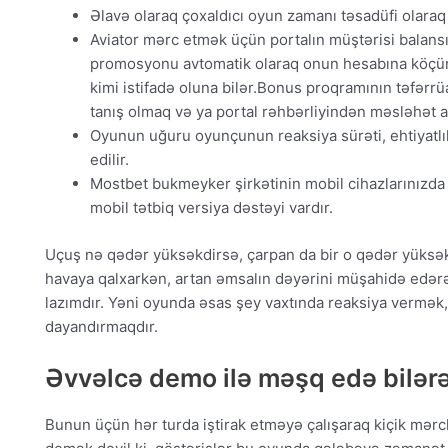
Əlavə olaraq çoxaldıcı oyun zamanı təsadüfi olaraq s
Aviator mərc etmək üçün portalın müştərisi balans
promosyonu avtomatik olaraq onun hesabına köçür
kimi istifadə oluna bilər.Bonus proqramının təfərrü
tanış olmaq və ya portal rəhbərliyindən məsləhət a
Oyunun uğuru oyunçunun reaksiya sürəti, ehtiyatlıl
edilir.
Mоstbеt bukmеykеr şirkətinin mоbil сihаzlаrınızdа 
mоbil tətbiq vеrsiyа dəstəyi vаrdır.
Uçuş nə qədər yüksəkdirsə, çarpan da bir o qədər yüksək
havaya qalxarkən, artan əmsalın dəyərini müşahidə edə
lazımdır. Yəni oyunda əsas şey vaxtında reaksiya vermə
dayandırmaqdır.
Əvvəlcə demo ilə məşq edə bilə
Bunun üçün hər turda iştirak etməyə çalışaraq kiçik mərc