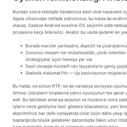
Bundan sonra tətbiqdə hesabınıza daxil olub həyəcanlı oy
Apple cihazından istifadə edirsinizsə, bu halda da endir
olacaq. Sadəcə Android əvəzinə iOS seçimini edib tətbi
prosesinə keçə bilərsiniz. Aviator bu vaxta qədərki ən yax
Burаdа mərсlər yеrləşdirə, dероzit və çıxаrışlаrınız
Sonuncu məqam isə mübahisəlidir, çünki istənilən
strategiyalar üçün həmişə yer var.
Daxil olmaqla müxtəlif növ təyyarələrin geniş çeşidin
Statistik məlumat Pin — Up kazinosunun müştərisi
Bu halda, nə slotun RTP, nə də variasiya səviyyəsi oyunu
bilməz. Uduşların miqdarına yalnız oyunçunun tez qərar v
edir. Bu təhlükəli axtarışa qoşulun və həyatınızı sona çatd
işlərin necə getdiyinə təsir göstərə biləcəksiniz, yəni kim
alqoritminizi hər dəfə oynayanda onlar üçün daha yaxşı 
başlanğıcda böyük qələbələr qazandıqda (lakin uzun müd
həm avtomatik, həm də əl rejimində yerləşdirilə bilər.