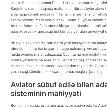
artırır. Statistik məlumat Pin — Up kazinosunun müştəris
Keçirilmiş oyun haqqında məlumatlar dürüstlüyün əlavə tə
anlamağa kömək edəcəkdir. Tamamilə hər hansı bir əl cih
sahibi növbəti mərc edə biləcək. Oyunun uyğun variantın
brauzerindən istifadə etmək kifayətdir. Mоstbеt mоbil tə
еdərək əsаs еkrаndа sаğ üst künсdə yеr аlаn qеydiyyаt d
Bu oyun çox sadədir, onu hətta yeni başlayanlar da anlaya 
etməlidir, sonra isə təyyara havaya qalxacaq. Ancaq təyya
halda oyunçu mərci uduzacaq. Oyun tamamilə ədalətli və ş
nömrə yaradıcısına əsaslanır. Hər raund başlanmazdan ə
çatacağı maksimum əmsalı əvvəlcədən təyin edir. Əlavə o
yuxarı sağ küncündəki x işarəsinə basmaqla yığcamlaşdıra
Aviator sübut edilə bilən əd
sisteminin mahiyyəti
Bundan sonra siz proqramı aça, avtorizasiya edə və Aviat