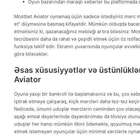
Oyun bazarından maraqlı xəbərlər bu platformada 
Mostbet Aviator oynamaq üçün sadəcə istədiyiniz mərc 
et” düyməsinə basmaq kifayətdir. Mümkün olduqda bacar
etməlisiniz ki, qazanacağınız məbləği artıra biləsiniz. Mo
təcrübəsini daha da rahat və çeşidli etmək üçün öz istifad
funksiya təklif edir. Ekranın yuxarısında oyunçular əvvəlki
görə biləcəklər.
Əsas xüsusiyyətlər və üstünlükl
Aviator
Oyuna yaxşı bir bankroll ilə başlamalısınız və bu, çox səb
iştirak etməyə çalışaraq, kiçik mərcləri daha tez-tez keçi
Nəticədə, ümumi uduşlar mərclərin cəmindən çox olacaq.
aşağı əmsal dəyərlərində dayandırılması da tövsiyə olunu
uduşlar hər hansı mümkün itkini ödəməklə, qoyulmuş mə
etmək istəməyən oyunçular üçün minimal xərclərlə oynam