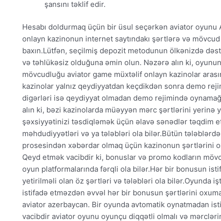
şansını təklif edir.
Hesabı doldurmaq üçün bir üsul seçərkən aviator oyunu
onlayn kazinonun internet saytındakı şərtlərə və mövcud
baxın.Lütfən, seçilmiş depozit metodunun ölkənizdə dəst
və təhlükəsiz olduğuna əmin olun. Nəzərə alın ki, oyunu
mövcudluğu aviator game müxtəlif onlayn kazinolar arası
kazinolar yalnız qeydiyyatdan keçdikdən sonra demo rejim
digərləri isə qeydiyyat olmadan demo rejimində oynamağa
alın ki, bəzi kazinolarda müəyyən mərc şərtlərini yerinə 
şəxsiyyətinizi təsdiqləmək üçün əlavə sənədlər təqdim e
məhdudiyyətləri və ya tələbləri ola bilər.Bütün tələblərd
prosesindən xəbərdar olmaq üçün kazinonun şərtlərini 
Qeyd etmək vacibdir ki, bonuslar və promo kodların möv
oyun platformalarında fərqli ola bilər.Hər bir bonusun ist
yetirilməli olan öz şərtləri və tələbləri ola bilər.Oyunda 
istifadə etməzdən əvvəl hər bir bonusun şərtlərini oxuma
aviator azerbaycan. Bir oyunda avtomatik oynatmadan is
vacibdir aviator oyunu oyunçu diqqətli olmalı və mərclər