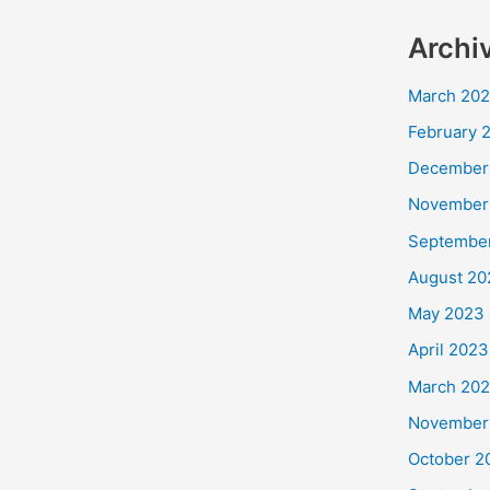
Archi
March 20
February 
December
November
Septembe
August 20
May 2023
April 2023
March 20
November
October 2