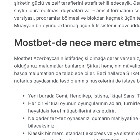
şirkətin güclü və zəif tərəflərini ətraflı təhlil edəcəyik
saytın idarə edilməsi düymələri var – əmsal formatının seç
versiyası, proqramlar bölməsi və blokdan keçmək üçün təli
Müəyyən bir oyunu axtarmaq üçün filtr sistemi mövcudd
Mostbet-də necə mərc etmə
Mostbet Azərbaycanın istifadəçisi olmağa qərar versəniz
olduğunuz məlumatlar bunlardır. Şirkət həmçinin müvafi
başqa məlumatları da tələb edə bilər. Bəzi hallarda Şirkət
notarius qaydasında təsdiqlənmiş nüsxələrini də istəyə bi
Yəni burada Cəmi, Hendikep, İstisna, İkiqat Şans, T
Hər bir virtual oyunun oyunçularının adları, turnirlə
həyatdakı tərəf müqabillərini əks etdirir.
Nə qədər tez-tez oynasanız, qumarın mahiyyətinə 
biləcəksiniz.
Klassik bir mərc, standart ekspress və ya sistem 