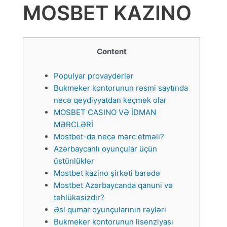
MOSBET KAZINO
Content
Populyar provayderlər
Bukmeker kontorunun rəsmi saytında
necə qeydiyyatdan keçmək olar
MOSBET CASINO VƏ İDMAN
MƏRCLƏRİ
Mostbet-də necə mərc etməli?
Azərbaycanlı oyunçular üçün
üstünlüklər
Mostbet kazino şirkəti barədə
Mostbet Azərbaycanda qanuni və
təhlükəsizdir?
Əsl qumar oyunçularının rəyləri
Bukmeker kontorunun lisenziyası