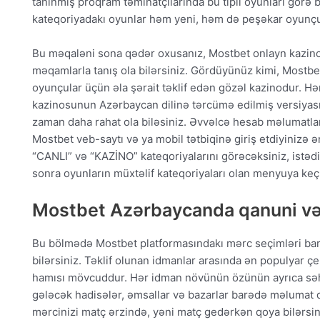
tanınmış proqram təminatçılarında bu tipli oyunları görə 
kateqoriyadakı oyunlar həm yeni, həm də peşəkar oyunçula
Bu məqaləni sona qədər oxusanız, Mostbet onlayn kazino
məqamlarla tanış ola bilərsiniz. Gördüyünüz kimi, Mostb
oyunçular üçün əla şərait təklif edən gözəl kazinodur. H
kazinosunun Azərbaycan dilinə tərcümə edilmiş versiyası
zaman daha rahat ola biləsiniz. Əvvəlcə hesab məlumatlar
Mostbet veb-saytı və ya mobil tətbiqinə giriş etdiyinizə 
“CANLI” və “KAZİNO” kateqoriyalarını görəcəksiniz, istədi
sonra oyunların müxtəlif kateqoriyaları olan menyuya keç
Mostbet Azərbaycanda qanuni və 
Bu bölmədə Mostbet platformasındakı mərc seçimləri bar
bilərsiniz. Təklif olunan idmanlar arasında ən populyar çem
hamısı mövcuddur. Hər idman növünün özünün ayrıca səhi
gələcək hadisələr, əmsallar və bazarlar barədə məlumat 
mərcinizi matç ərzində, yəni matç gedərkən qoya bilərsin