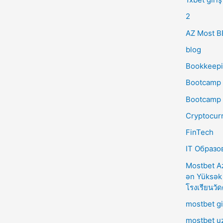
2
AZ Most B
blog
Bookkeep
Bootcamp 
Bootcamp 
Cryptocur
FinTech
IT Образо
Mostbet A
ən Yüksək
โรงเรียนวั
mostbet gi
mostbet u