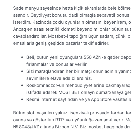
Sadə menyu sayəsində hətta kiçik ekranlarda belə bölmə
asandır. Qeydiyyat bonusu daxil olmaqla səxavətli bonus
istərdim. Kazinoda çoxlu oyunların olmasını bəyənirəm, on
Ancaq ən əsası texniki xidməti bəyəndim, onlar bütün sua
cavablandırdılar. Mostbet-i tapdığım üçün şadam, çünki o
əmsallarla geniş çeşiddə bazarlar təklif edirlər.
Bəli, bütün yeni oyunçulara 550 AZN-ə qədər depoz
fırlanmalar və bonuslar verilir
Sizi maraqlandıran hər bir matçı onun adının yanın
sevimlilərə əlavə edə bilərsiniz.
Roskomnadzor-un məhdudiyyətlərinə baxmayaraq,
istifadə edərək MOSTBET onlayn qumarxanaya gələ 
Rəsmi internet saytından və ya App Store vasitəsi
Bütün slot maşınları yalnız lisenziyalı provayderlərdən təm
oyuna və göstərilən RTP-yə uyğunluğa zəmanət verir. Mos
№ 8048/JAZ altında Bizbon N.V. Biz mosbet haqqında dan