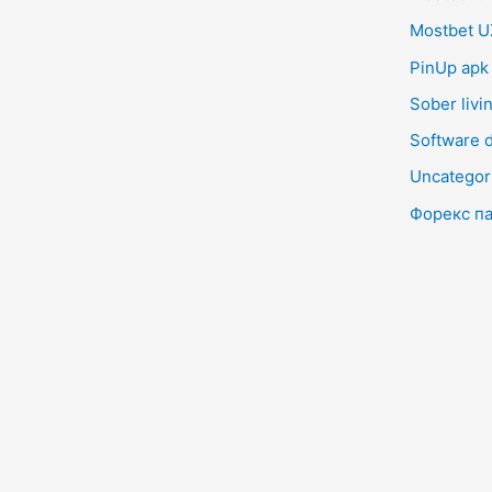
Mostbet UZ
PinUp apk
Sober livi
Software 
Uncategor
Форекс п