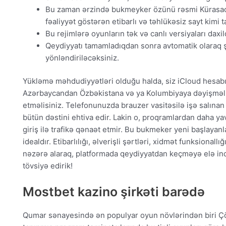
Bu zaman ərzində bukmeyker özünü rəsmi Kürasao 
fəaliyyət göstərən etibarlı və təhlükəsiz sayt kimi t
Bu rejimlərə oyunların tək və canlı versiyaları daxild
Qeydiyyatı tamamladıqdan sonra avtomatik olaraq ş
yönləndiriləcəksiniz.
Yükləmə məhdudiyyətləri olduğu halda, siz iCloud hesab
Azərbaycandan Özbəkistana və ya Kolumbiyaya dəyişməli
etməlisiniz. Telefonunuzda brauzer vasitəsilə işə salınan 
bütün dəstini ehtiva edir. Lakin o, proqramlardan daha yav
giriş ilə trafikə qənaət etmir. Bu bukmeker yeni başlayan
idealdır. Etibarlılığı, əlverişli şərtləri, xidmət funksional
nəzərə alaraq, platformada qeydiyyatdan keçməyə elə in
tövsiyə edirik!
Mostbet kazino şirkəti barədə
Qumar sənayesində ən populyar oyun növlərindən biri Ç