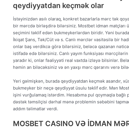
qeydiyyatdan keçmək olar
İstəyinizdən asılı olaraq, konkret bazarlarla mərc tək qoy
bir mərcdə birləşdirə bilərsiniz. Mostbet idman matçları 
seçimini təklif edən bukmeykerlərdən biridir. Yəni burada
İkiqat Şans, Tək/Cüt və s. Canlı mərclər vasitəsilə bir h
onlar baş verdikcə görə bilərsiniz, beləcə qazanan nəti
istifadə edə bilərsiniz. Canlı yayım funksiyası mərcçiləri
yaradır ki, onlar fəaliyyəti real vaxtda izləyə bilsinlər. Be
həmin an biləcəksiniz və ən yaxşı mərc qərarını verə bilə
Yeri gəlmişkən, burada qeydiyyatdan keçmək asandır, xüs
bukmeyker bir neçə qeydiyyat üsulu təklif edir. Mən Mo
işini vurğulamaq istərdim. Hesabıma pul qoymaqla bağlı
dəstək təmsilçisi dərhal mənə problemin səbəbini tapm
addım təlimatlar verdi.
MOSBET CASINO VƏ İDMAN MƏ