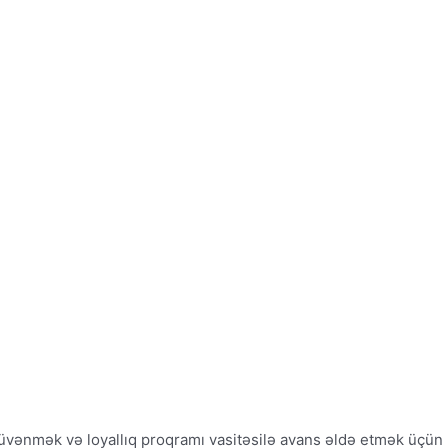
vənmək və loyallıq proqramı vasitəsilə avans əldə etmək üçün