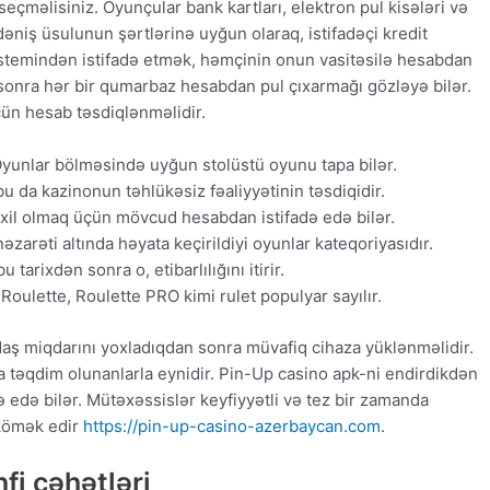
çməlisiniz. Oyunçular bank kartları, elektron pul kisələri və
ödəniş üsulunun şərtlərinə uyğun olaraq, istifadəçi kredit
sistemindən istifadə etmək, həmçinin onun vasitəsilə hesabdan
sonra hər bir qumarbaz hesabdan pul çıxarmağı gözləyə bilər.
ün hesab təsdiqlənməlidir.
ü Oyunlar bölməsində uyğun stolüstü oyunu tapa bilər.
bu da kazinonun təhlükəsiz fəaliyyətinin təsdiqidir.
xil olmaq üçün mövcud hesabdan istifadə edə bilər.
əzarəti altında həyata keçirildiyi oyunlar kateqoriyasıdır.
rixdən sonra o, etibarlılığını itirir.
Roulette, Roulette PRO kimi rulet populyar sayılır.
aş miqdarını yoxladıqdan sonra müvafiq cihaza yüklənməlidir.
a təqdim olunanlarla eynidir. Pin-Up casino apk-ni endirdikdən
edə bilər. Mütəxəssislər keyfiyyətli və tez bir zamanda
 kömək edir
https://pin-up-casino-azerbaycan.com
.
fi cəhətləri