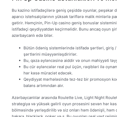
Bu kazino istifadəçilərə geniş çeşiddə oyunlar, peşəkar də
aparıcı istehsalçılarının yüksək tariflərə malik minlərlə
gətirir. Həmçinin, Pin-Up casino geniş bonuslar sistemin
istifadəçi qeydiyyatdan keçirməlidir. Bunu ancaq oyun şirk
azərbaycanlı edə bilər.
Bütün ödəniş sistemlərində istifadə şərtləri, giriş
şərtlərini müəyyənləşdirirlər.
Bu, qəza əyləncəsinə aiddir və onun mahiyyəti tə
Bu cür əyləncələr real pul üçün, rəqibləri ilə oyna
hər kəsə müraciət edəcək.
Qeydiyyat mərhələsində tez-tez bir promosyon ko
balans artımından alır.
Azərbaycanlılar arasında Roulette Live, Light Night Roule
strategiya və yüksək gəlirli oyun prosesini sevən hər kə
bölməsində yerləşdirilib və siz onları həm ödənişli, həm 
bakara, blackjack, poker və s. Bu oyunları real vaxt rejimi