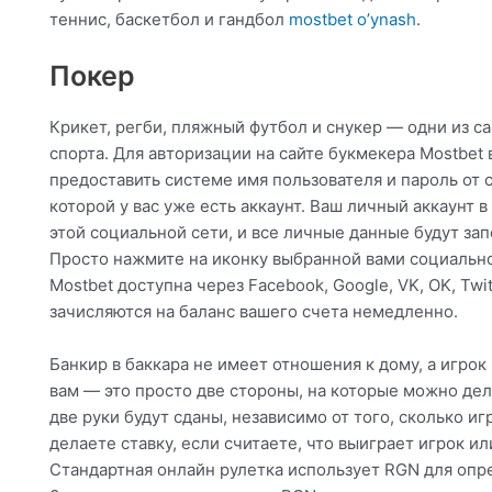
теннис, баскетбол и гандбол
mostbet o’ynash
.
Покер
Крикет, регби, пляжный футбол и снукер — одни из 
спорта. Для авторизации на сайте букмекера Mostbet
предоставить системе имя пользователя и пароль от 
которой у вас уже есть аккаунт. Ваш личный аккаунт в
этой социальной сети, и все личные данные будут за
Просто нажмите на иконку выбранной вами социально
Mostbet доступна через Facebook, Google, VK, OK, Twit
зачисляются на баланс вашего счета немедленно.
Банкир в баккара не имеет отношения к дому, а игрок
вам — это просто две стороны, на которые можно дела
две руки будут сданы, независимо от того, сколько иг
делаете ставку, если считаете, что выиграет игрок ил
Стандартная онлайн рулетка использует RGN для опре