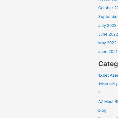
October 2
Septembe
July 2022
June 2022
May 2022
June 2021
Categ
1Xbet Azer
1xbet giriş
2
AZ Most B
blog