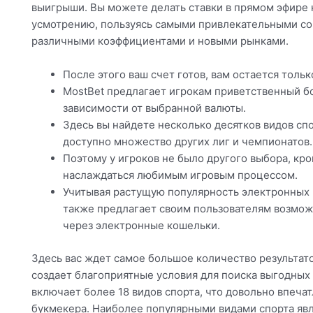
выигрыши. Вы можете делать ставки в прямом эфире 
усмотрению, пользуясь самыми привлекательными со
различными коэффициентами и новыми рынками.
После этого ваш счет готов, вам остается тольк
MostBet предлагает игрокам приветственный бо
зависимости от выбранной валюты.
Здесь вы найдете несколько десятков видов спо
доступно множество других лиг и чемпионатов.
Поэтому у игроков не было другого выбора, кро
наслаждаться любимым игровым процессом.
Учитывая растущую популярность электронных 
также предлагает своим пользователям возмож
через электронные кошельки.
Здесь вас ждет самое большое количество результато
создает благоприятные условия для поиска выгодных
включает более 18 видов спорта, что довольно впеча
букмекера. Наиболее популярными видами спорта явл