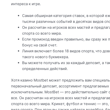
интереса к игре.
Самая обширная категория ставок, в которой е
тысячи различных событий в десятках видов спо
Он рассчитан на игроков всех мастей и предла
спорта со всего мира.
Если промокод введен правильно, вы сразу же
бонус на свой счет.
Линия включает более 18 видов спорта, что до
такого нового букмекера.
Вы можете получать их за каждый депозит, а т
определенных действий.
Хотя казино Mostbet может предложить вам специаль
первоначальный депозит, ассортимент предлагаемых 
исключительным. MostBet — это действительно сайт с
все. Он рассчитан на игроков всех мастей и предлаг
спорта со всего мира. Крикет, футбол и теннис — это,
вида спорта. При этом вы также найдете волейбол, б