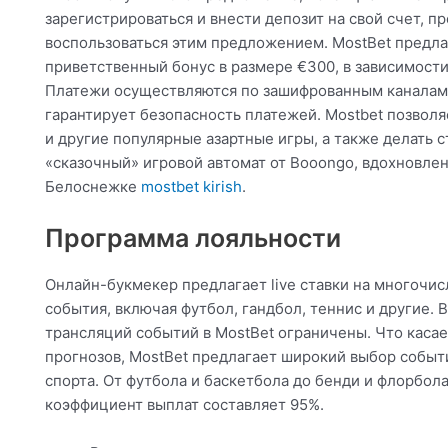
зарегистрироваться и внести депозит на свой счет, п
воспользоваться этим предложением. MostBet предла
приветственный бонус в размере €300, в зависимости
Платежи осуществляются по зашифрованным каналам,
гарантирует безопасность платежей. Mostbet позволя
и другие популярные азартные игры, а также делать ст
«сказочный» игровой автомат от Booongo, вдохновлен
Белоснежке
mostbet kirish
.
Программа лояльности
Онлайн-букмекер предлагает live ставки на многочи
события, включая футбол, гандбол, теннис и другие.
трансляций событий в MostBet ограничены. Что каса
прогнозов, MostBet предлагает широкий выбор событи
спорта. От футбола и баскетбола до бенди и флорбол
коэффициент выплат составляет 95%.