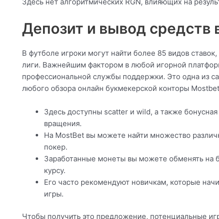
Здесь нет алгоритмических RGN, влияющих на результ
Депозит и вывод средств 
В футболе игроки могут найти более 85 видов ставок
лиги. Важнейшим фактором в любой игорной платфор
профессиональной службы поддержки. Это одна из с
любого обзора онлайн букмекерской конторы Mostbet
Здесь доступны scatter и wild, а также бонусна
вращения.
На MostBet вы можете найти множество различ
покер.
Заработанные монеты вы можете обменять на 
курсу.
Его часто рекомендуют новичкам, которые нач
игры.
Чтобы получить это предложение, потенциальные и