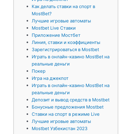
Как делать ставки на спорт в
MostBet?
Лучшие игровые автоматы
Mostbet Live Ставки
Приложение Мостбет
Линия, ставки и коэффициенты
Зарегистрироваться в Mostbet
Играть в онлайн-казино MostBet на
реальные деньги
Покер
Игра на джекпот
Играть в онлайн-казино MostBet на
реальные деньги
Депозит и вывод средств в Mostbet
Бонусные предложения Mostbet
Ставки на спорт в режиме Live
Лучшие игровые автоматы
Mostbet Узбекистан 2023