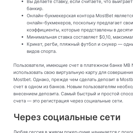
Вы делаете ставку, если считаете, что выиграе
банкир.
Онлайн-букмекерская контора MostBet являетс
онлайн-букмекеров, поскольку предлагает сво
коэффициенты, которые представлены в десяти
Минимальная ставка составляет $0,10, максима
Крикет, регби, пляжный футбол и снукер — одн
видов спорта.
Пользователи, имеющие счет в платежном банке MB N
использовать свою виртуальную карту для совершени
Mostbet. Однако, прежде чем сделать депозит в Most
счет в одном из банков. Новым пользователям необхо
внесением депозита. Самый быстрый и простой спосо
счета — это регистрация через социальные сети.
Через социальные сети
Любая сессия в живом покер-руме начинается с поход